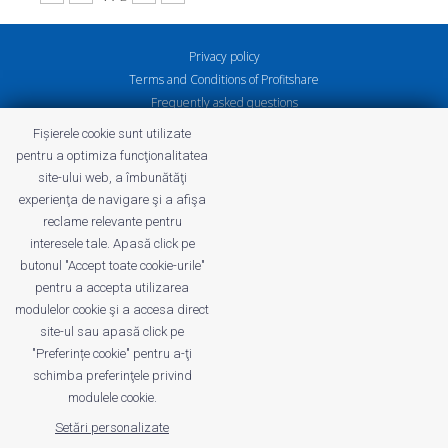
Privacy policy
Terms and Conditions of Profitshare
Frequently asked questions
Privacy policy
Fișierele cookie sunt utilizate
Careers
pentru a optimiza funcţionalitatea
site-ului web, a îmbunătăţi
experienţa de navigare şi a afişa
reclame relevante pentru
interesele tale. Apasă click pe
profitshare.ro
butonul "Accept toate cookie-urile"
profitshare.bg
pentru a accepta utilizarea
modulelor cookie şi a accesa direct
site-ul sau apasă click pe
© 2026
Conversion Marketing SRL
CUI: RO18350386
"Preferințe cookie" pentru a-ţi
Reg.Com.: J2022005955239
schimba preferinţele privind
Operator of personal data no. 28184
modulele cookie.
Setări personalizate