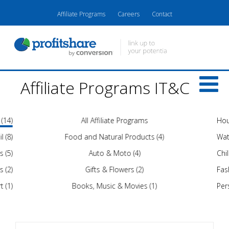
Affiliate Programs
Careers
Contact
Affiliate Programs IT&C
 (14)
All Affiliate Programs
Hou
l (8)
Food and Natural Products (4)
Wat
s (5)
Auto & Moto (4)
Chi
s (2)
Gifts & Flowers (2)
Fash
t (1)
Books, Music & Movies (1)
Per