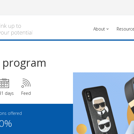
About
Resourc
te program
31 days
Feed
ns offered
00%