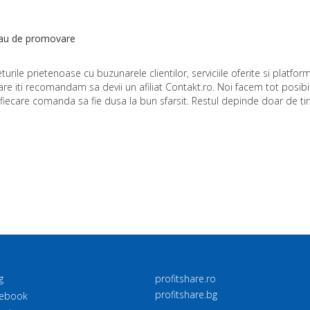
tau de promovare
urile prietenoase cu buzunarele clientilor, serviciile oferite si platfor
re iti recomandam sa devii un afiliat Contakt.ro. Noi facem tot posibi
fiecare comanda sa fie dusa la bun sfarsit. Restul depinde doar de ti
g
profitshare.ro
profitshare.bg
ebook