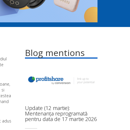
Blog mentions
diul
te
foane,
 si
acestea
umand
Update (12 martie):
Mentenanța reprogramată
pentru data de 17 martie 2026
nt adus