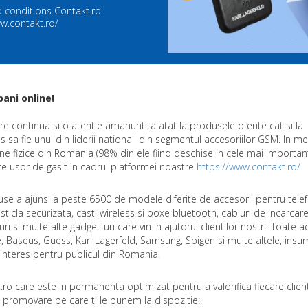
 conditions Contakt.ro
w.contakt.ro/
bani online!
re continua si o atentie amanuntita atat la produsele oferite cat si la
ns sa fie unul din liderii nationali din segmentul accesoriilor GSM. In me
ne fizice din Romania (98% din ele fiind deschise in cele mai importan
rte usor de gasit in cadrul platformei noastre
https://www.contakt.ro/
use a ajuns la peste 6500 de modele diferite de accesorii pentru tele
 sticla securizata, casti wireless si boxe bluetooth, cabluri de incarcare
i si multe alte gadget-uri care vin in ajutorul clientilor nostri. Toate 
, Baseus, Guess, Karl Lagerfeld, Samsung, Spigen si multe altele, ins
nteres pentru publicul din Romania.
ro care este in permanenta optimizat pentru a valorifica fiecare clie
promovare pe care ti le punem la dispozitie: