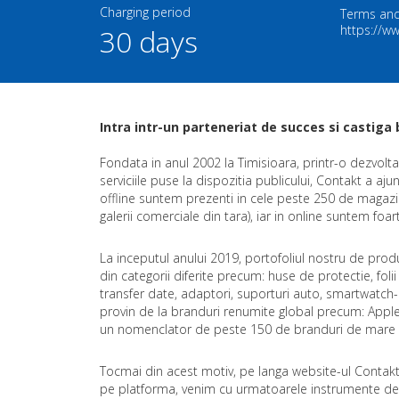
Charging period
Terms and
https://ww
30 days
Intra intr-un parteneriat de succes si castiga 
Fondata in anul 2002 la Timisioara, printr-o dezvolta
serviciile puse la dispozitia publicului, Contakt a aju
offline suntem prezenti in cele peste 250 de magazi
galerii comerciale din tara), iar in online suntem foa
La inceputul anului 2019, portofoliul nostru de prod
din categorii diferite precum: huse de protectie, folii
transfer date, adaptori, suporturi auto, smartwatch-ur
provin de la branduri renumite global precum: Apple
un nomenclator de peste 150 de branduri de mare i
Tocmai din acest motiv, pe langa website-ul Contakt.
pe platforma, venim cu urmatoarele instrumente de 