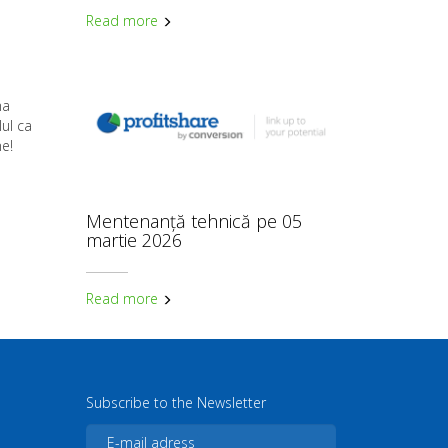
Read more
ma
lul ca
ne!
Mentenanță tehnică pe 05
martie 2026
Read more
Subscribe to the Newsletter