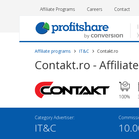
Affiliate Programs
Careers
Contact
Affiliate programs
IT&C
Contakt.ro
Contakt.ro - Affilia
100%
Category Advertiser:
Commissio
IT&C
10.