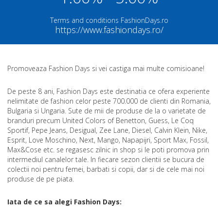
Terms and conditions FashionDays.ro
https://www.fashiondays.ro/
Promoveaza Fashion Days si vei castiga mai multe comisioane!
De peste 8 ani, Fashion Days este destinatia ce ofera experiente
nelimitate de fashion celor peste 700.000 de clienti din Romania,
Bulgaria si Ungaria. Sute de mii de produse de la o varietate de
branduri precum United Colors of Benetton, Guess, Le Coq
Sportif, Pepe Jeans, Desigual, Zee Lane, Diesel, Calvin Klein, Nike,
Esprit, Love Moschino, Next, Mango, Napapijri, Sport Max, Fossil,
Max&Cose etc. se regasesc zilnic in shop si le poti promova prin
intermediul canalelor tale. In fiecare sezon clientii se bucura de
colectii noi pentru femei, barbati si copii, dar si de cele mai noi
produse de pe piata.
Iata de ce sa alegi Fashion Days: