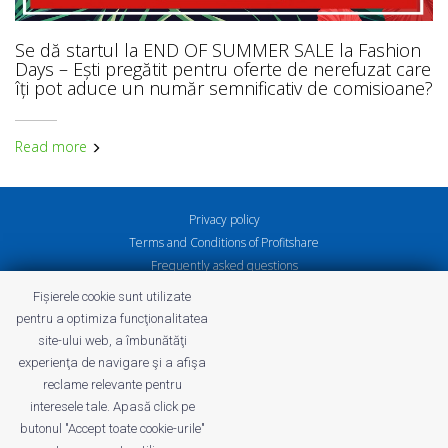
Se dă startul la END OF SUMMER SALE la Fashion
Days – Ești pregătit pentru oferte de nerefuzat care
îți pot aduce un număr semnificativ de comisioane?
Read more
Privacy policy
Terms and Conditions of Profitshare
Frequently asked questions
Privacy policy
Fișierele cookie sunt utilizate
Careers
pentru a optimiza funcţionalitatea
site-ului web, a îmbunătăţi
experienţa de navigare şi a afişa
reclame relevante pentru
interesele tale. Apasă click pe
profitshare.ro
butonul "Accept toate cookie-urile"
profitshare.bg