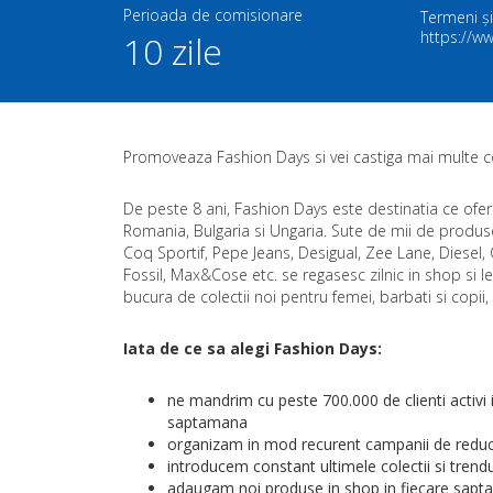
Perioada de comisionare
Termeni și
https://w
10 zile
Promoveaza Fashion Days si vei castiga mai multe 
De peste 8 ani, Fashion Days este destinatia ce ofer
Romania, Bulgaria si Ungaria. Sute de mii de produs
Coq Sportif, Pepe Jeans, Desigual, Zee Lane, Diesel, 
Fossil, Max&Cose etc. se regasesc zilnic in shop si le
bucura de colectii noi pentru femei, barbati si copii
Iata de ce sa alegi Fashion Days:
ne mandrim cu peste 700.000 de clienti activi
saptamana
organizam in mod recurent campanii de reduc
introducem constant ultimele colectii si trendu
adaugam noi produse in shop in fiecare sapt