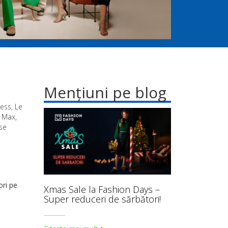
Mențiuni pe blog
ess, Le
t Max,
 se
ori pe
Xmas Sale la Fashion Days –
Super reduceri de sărbători!