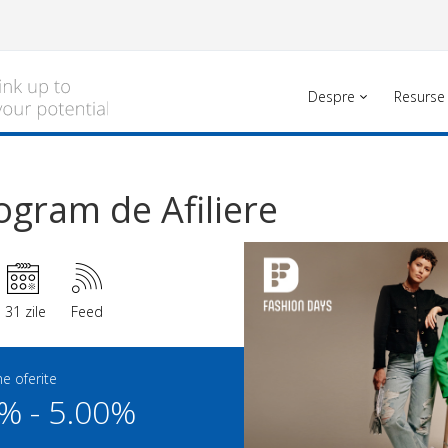
Despre
Resurse
ogram de Afiliere
31 zile
Feed
e oferite
% - 5.00%