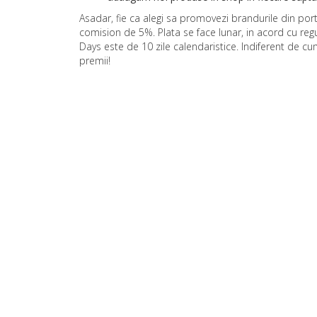
Asadar, fie ca alegi sa promovezi brandurile din por
comision de 5%. Plata se face lunar, in acord cu regu
Days este de 10 zile calendaristice. Indiferent de c
premii!