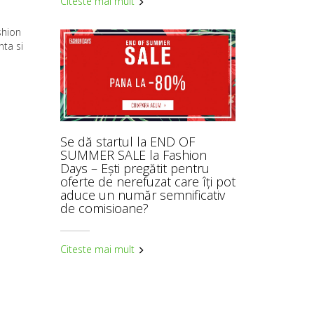
Citeste mai mult
shion
nta si
Se dă startul la END OF
SUMMER SALE la Fashion
Days – Ești pregătit pentru
oferte de nerefuzat care îți pot
aduce un număr semnificativ
de comisioane?
Citeste mai mult