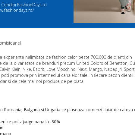
 Condiții FashionDays.ro
ww.fashiondays.ro/
comisioane!
a experiente nelimitate de fashion celor peste 700.000 de clienti din
e de la o varietate de branduri precum United Colors of Benetton, Gu
Calvin Klein, Nike, Esprit, Love Moschino, Next, Mango, Napapijri, Spor
 poti promova prin intermediul canalelor tale. In fiecare sezon clientii
, dar si de cele mai noi produse de pe piata.
 in Romania, Bulgaria si Ungaria ce plaseaza comenzi chiar de cateva 
eri ce pot ajunge pana la -80%
ri
amana.