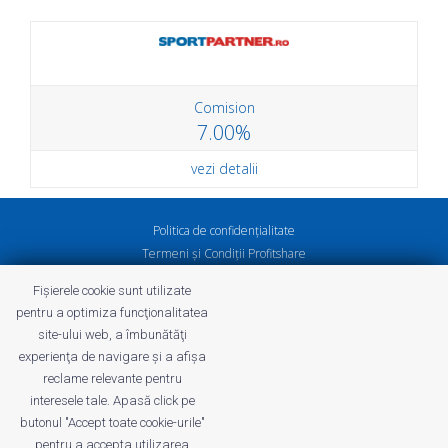
Comision
7.00%
vezi detalii
Politica de confidenţialitate
Termeni și Condiții Profitshare
Întrebări frecvente
Fișierele cookie sunt utilizate
Politica de confidenţialitate
pentru a optimiza funcţionalitatea
Cariere
site-ului web, a îmbunătăţi
experienţa de navigare şi a afişa
reclame relevante pentru
interesele tale. Apasă click pe
butonul "Accept toate cookie-urile"
profitshare.ro
pentru a accepta utilizarea