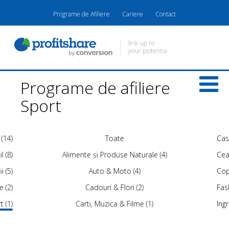
Programe de Afiliere
Cariere
Contact
Programe de afiliere
Sport
 (14)
Toate
Cas
l (8)
Alimente și Produse Naturale (4)
Ceas
i (5)
Auto & Moto (4)
Copi
e (2)
Cadouri & Flori (2)
Fash
t (1)
Carti, Muzica & Filme (1)
Ing