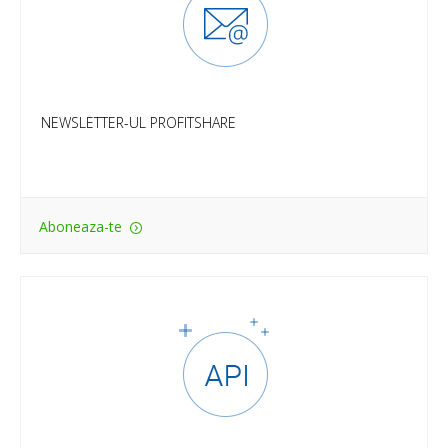
periodic recomandari de optimizare pentru a castiga
mai multe comisioane, stiri din lumea marketing online,
update-uri de retea si multe alte bunatati direct in
inbox-ul tau.
NEWSLETTER-UL PROFITSHARE
Aboneaza-te
API
Concepe orice strategie de promovare prin preluarea
produselor de la advertiseri cu ajutorul API-ului
Profitshare. Integrează prețuri, instrumente dinamice,
oferte cashback și multe altele conectând site-ul tău la
API.