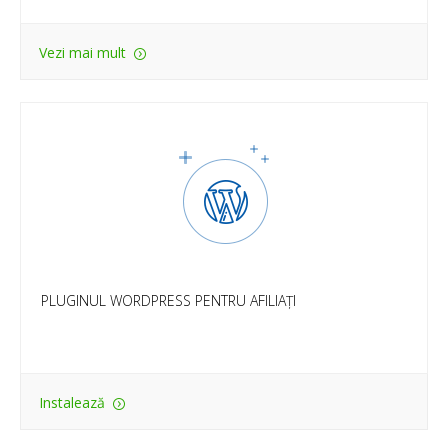
Vezi mai mult
PLUGINUL WORDPRESS PENTRU AFILIAȚI
Simplifică-ți munca de afiliat cu pluginul Wordpress care
îți generează linkuri Profitshare automat. O soluție ușor
de instalat și folosit, special creată pentru site—urile
Wordpress.
PLUGINUL WORDPRESS PENTRU AFILIAȚI
Instalează