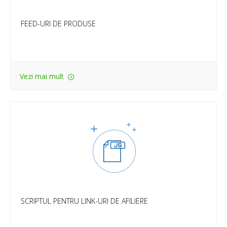
FEED-URI DE PRODUSE
Vezi mai mult
SCRIPTUL PENTRU LINK-URI DE AFILIERE
Crește-ți productivitatea și economisește timp prin
transformarea automată a linkurilor din site-ul tău către
advertiseri. Integrează scriptul și te poți concentra doar
pe crearea de conținut.
SCRIPTUL PENTRU LINK-URI DE AFILIERE