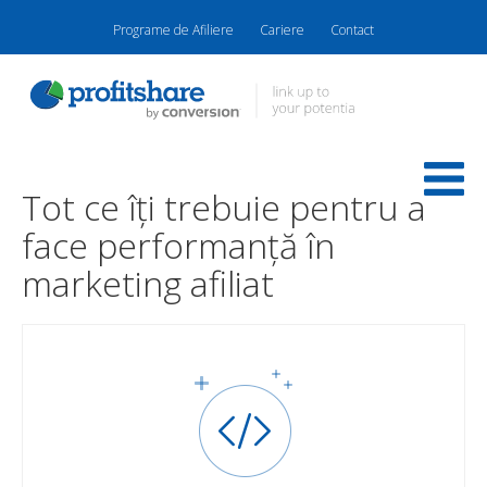
Programe de Afiliere
Cariere
Contact
Tot ce îți trebuie pentru a
face performanță în
marketing afiliat
FEED-URI DE PRODUSE
Dezvoltă-ți proiectele de afiliere prin feed-uri de
produse. Primești informații actualizate despre
produse și poți creea comparatoare și agregatoare de
produse.