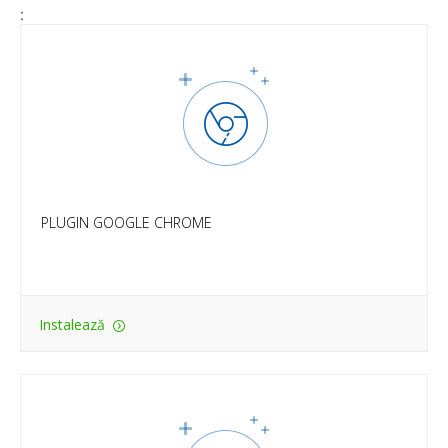
:
PLUGIN GOOGLE CHROME
Ai la un singur click statisticile care contează și poți să
generezi extrem de simplu link-uri de afiliat.
PLUGIN GOOGLE CHROME
Instalează
NEWSLETTER-UL PROFITSHARE
Afla primul toate noutatile Profitshare! Primeste