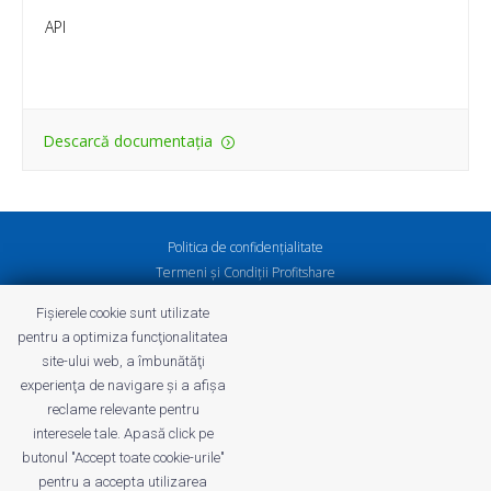
API
Descarcă documentația
Politica de confidenţialitate
Termeni și Condiții Profitshare
Întrebări frecvente
Fișierele cookie sunt utilizate
Politica de confidenţialitate
pentru a optimiza funcţionalitatea
Cariere
site-ului web, a îmbunătăţi
experienţa de navigare şi a afişa
reclame relevante pentru
interesele tale. Apasă click pe
butonul "Accept toate cookie-urile"
profitshare.ro
pentru a accepta utilizarea
profitshare.bg