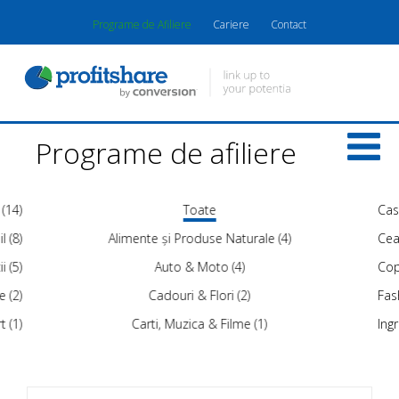
Programe de Afiliere
Cariere
Contact
Programe de afiliere
 (14)
Toate
Cas
l (8)
Alimente și Produse Naturale (4)
Ceas
i (5)
Auto & Moto (4)
Copi
e (2)
Cadouri & Flori (2)
Fash
t (1)
Carti, Muzica & Filme (1)
Ing