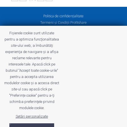
Politica de confidenţialitate
Termeni și Condiții Profitshare
Întrebări frecvente
Fișierele cookie sunt utilizate
Politica de confidenţialitate
pentru a optimiza funcţionalitatea
Cariere
site-ului web, a îmbunătăţi
experienţa de navigare şi a afişa
reclame relevante pentru
interesele tale. Apasă click pe
butonul "Accept toate cookie-urile"
profitshare.ro
pentru a accepta utilizarea
profitshare.bg
modulelor cookie şi a accesa direct
site-ul sau apasă click pe
© 2026
Conversion Marketing SRL
"Preferințe cookie" pentru a-ţi
CUI: RO18350386
schimba preferinţele privind
Reg.Com.: J2022005955239
modulele cookie.
Setări personalizate