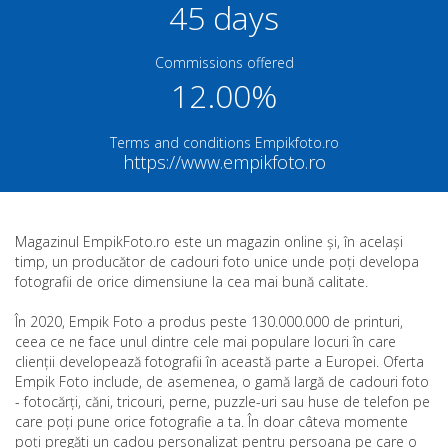
45 days
Commissions offered
12.00%
Terms and conditions Empikfoto.ro
https://www.empikfoto.ro
Magazinul EmpikFoto.ro este un magazin online și, în același
timp, un producător de cadouri foto unice unde poți developa
fotografii de orice dimensiune la cea mai bună calitate.
În 2020, Empik Foto a produs peste 130.000.000 de printuri,
ceea ce ne face unul dintre cele mai populare locuri în care
clienții developează fotografii în această parte a Europei. Oferta
Empik Foto include, de asemenea, o gamă largă de cadouri foto
- fotocărți, căni, tricouri, perne, puzzle-uri sau huse de telefon pe
care poți pune orice fotografie a ta. În doar câteva momente
poți pregăti un cadou personalizat pentru persoana pe care o