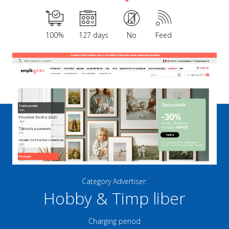
100%
127 days
No
Feed
Category Advertiser:
Hobby & Timp liber
Charging period