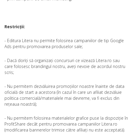
Restricții:
- Editura Litera nu permite folosirea campaniilor de tip Google
Ads pentru promovarea produselor sale;
- Dacă doriți să organizați concursuri ce vizează Litera.ro sau
care folosesc brandingul nostru, aveți nevoie de acordul nostru
scris;
- Nu permitem dezvăluirea promoțiilor noastre înainte de data
oficială de start a acestora (în cazul în care un afiliat dezvăluie
politica comercială/materialele mai devreme, va fi exclus din
rețeaua noastră);
- Nu permitem folosirea materialelor grafice puse la dispoziție în
ProfitShare decât pentru promovarea campaniilor Litera.ro
(modificarea bannerelor trimise către afiliați nu este acceptată).