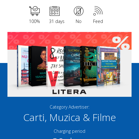
100%
31 days
No
Feed
Category Advertiser:
Carti, Muzica & Filme
Charging period