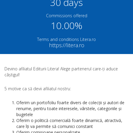
30 days
Commissions offered
10.00%
Terms and conditions Litera.ro
https://litera.ro
Devino afiliatul Editurii Litera! Alege partenerul care-ți aduce
câștigul!
5 motive ca să devii afiliatul nostru:
Oferim un portofoliu foarte divers de colecții și autori de
renume, pentru toate interesele, vârstele, categoriile și
bugetele
Oferim o politică comercială foarte dinamică, atractivă,
care îți va permite să comunici constant
Oferim comisioane personalizate