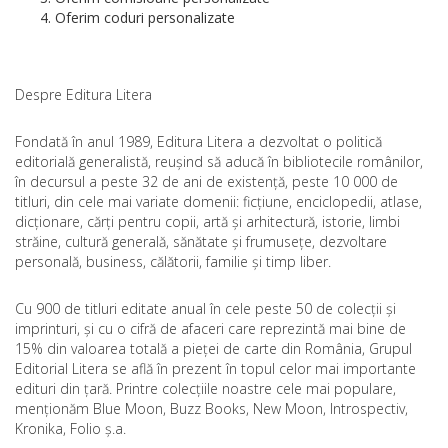
Oferim coduri personalizate
Despre Editura Litera
Fondată în anul 1989, Editura Litera a dezvoltat o politică
editorială generalistă, reușind să aducă în bibliotecile românilor,
în decursul a peste 32 de ani de existență, peste 10 000 de
titluri, din cele mai variate domenii: ficțiune, enciclopedii, atlase,
dicționare, cărți pentru copii, artă și arhitectură, istorie, limbi
străine, cultură generală, sănătate și frumusețe, dezvoltare
personală, business, călătorii, familie și timp liber.
Cu 900 de titluri editate anual în cele peste 50 de colecții și
imprinturi, și cu o cifră de afaceri care reprezintă mai bine de
15% din valoarea totală a pieței de carte din România, Grupul
Editorial Litera se află în prezent în topul celor mai importante
edituri din țară. Printre colecțiile noastre cele mai populare,
menționăm Blue Moon, Buzz Books, New Moon, Introspectiv,
Kronika, Folio ș.a.