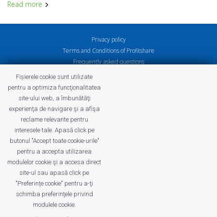
Read more
Privacy policy
Terms and Conditions of Profitshare
Frequently asked questions
Privacy policy
Fișierele cookie sunt utilizate
Careers
pentru a optimiza funcţionalitatea
site-ului web, a îmbunătăţi
experienţa de navigare şi a afişa
reclame relevante pentru
interesele tale. Apasă click pe
profitshare.ro
butonul "Accept toate cookie-urile"
profitshare.bg
pentru a accepta utilizarea
modulelor cookie şi a accesa direct
site-ul sau apasă click pe
© 2026
Conversion Marketing SRL
CUI: RO18350386
"Preferințe cookie" pentru a-ţi
Reg.Com.: J2022005955239
schimba preferinţele privind
Operator of personal data no. 28184
modulele cookie.