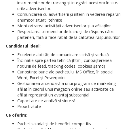
instrumentelor de tracking și integrării acestora în site-
urile advertiserilor.
Comunicarea cu advertiserii și intern în vederea reparării
anumitor situații tehnice
Monitorizarea activităţii advertiserilor și a afiliaților
Respectarea termenelor de lucru şi de răspuns către
parteneri, fără a face rabat de la calitatea răspunsurilor
Candidatul ideal:
Excelente abilităţi de comunicare scrisă şi verbală
Înclinație spre partea tehnică (html, cunoașterenea
noțiunii de feed, tracking codes, cookies șamd)
Cunoştinţe bune ale pachetului MS Office, în special
Word, Excel şi Powerpoint
Gestionarea anterioară a unui program de marketing
afiliat în cadrul unui magazin online sau activitate ca
afiliat reprezintă un avantaj substanțial
Capacitate de analiză şi sinteză
Proactivitate
Ce oferim:
Pachet salarial şi de beneficii competitiv