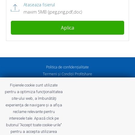
Ataseaza fisierul
maxim 5MB (jpeg,png,pdf,doc)
Politica de confidenţialitate
Termeni și Condiții Profitshare
Întrebări frecvente
Fișierele cookie sunt utilizate
Politica de confidenţialitate
pentru a optimiza funcţionalitatea
Cariere
site-ului web, a îmbunătăţi
experienţa de navigare şi a afişa
reclame relevante pentru
interesele tale. Apasă click pe
butonul "Accept toate cookie-urile"
profitshare.ro
pentru a accepta utilizarea
profitshare.bg