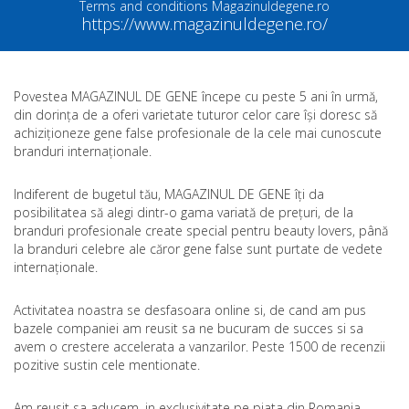
Terms and conditions Magazinuldegene.ro
https://www.magazinuldegene.ro/
Povestea MAGAZINUL DE GENE începe cu peste 5 ani în urmă,
din dorința de a oferi varietate tuturor celor care își doresc să
achiziționeze gene false profesionale de la cele mai cunoscute
branduri internaționale.
Indiferent de bugetul tău, MAGAZINUL DE GENE îți da
posibilitatea să alegi dintr-o gama variată de prețuri, de la
branduri profesionale create special pentru beauty lovers, până
la branduri celebre ale căror gene false sunt purtate de vedete
internaționale.
Activitatea noastra se desfasoara online si, de cand am pus
bazele companiei am reusit sa ne bucuram de succes si sa
avem o crestere accelerata a vanzarilor. Peste 1500 de recenzii
pozitive sustin cele mentionate.
Am reusit sa aducem, in exclusivitate pe piata din Romania,