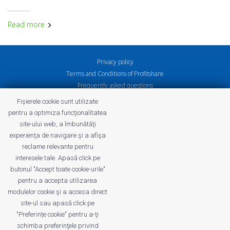
Read more
Privacy policy
Terms and Conditions of Profitshare
Frequently asked questions
Privacy policy
Fișierele cookie sunt utilizate
Careers
pentru a optimiza funcţionalitatea
site-ului web, a îmbunătăţi
experienţa de navigare şi a afişa
reclame relevante pentru
interesele tale. Apasă click pe
profitshare.ro
butonul "Accept toate cookie-urile"
profitshare.bg
pentru a accepta utilizarea
modulelor cookie şi a accesa direct
site-ul sau apasă click pe
© 2026
Conversion Marketing SRL
CUI: RO18350386
"Preferințe cookie" pentru a-ţi
Reg.Com.: J2022005955239
schimba preferinţele privind
Operator of personal data no. 28184