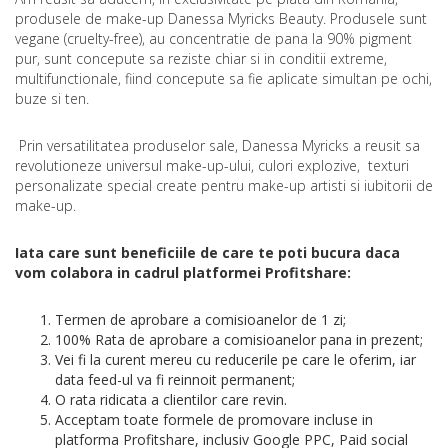
produsele de make-up Danessa Myricks Beauty. Produsele sunt
vegane (cruelty-free), au concentratie de pana la 90% pigment
pur, sunt concepute sa reziste chiar si in conditii extreme,
multifunctionale, fiind concepute sa fie aplicate simultan pe ochi,
buze si ten.
Prin versatilitatea produselor sale, Danessa Myricks a reusit sa
revolutioneze universul make-up-ului, culori explozive, texturi
personalizate special create pentru make-up artisti si iubitorii de
make-up.
Iata care sunt beneficiile de care te poti bucura daca
vom colabora in cadrul platformei Profitshare:
Termen de aprobare a comisioanelor de 1 zi;
100% Rata de aprobare a comisioanelor pana in prezent;
Vei fi la curent mereu cu reducerile pe care le oferim, iar
data feed-ul va fi reinnoit permanent;
O rata ridicata a clientilor care revin.
Acceptam toate formele de promovare incluse in
platforma Profitshare, inclusiv Google PPC, Paid social