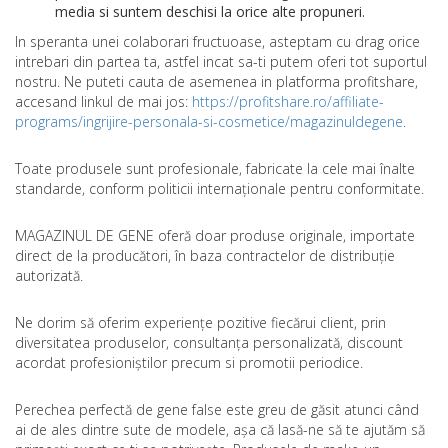
media si suntem deschisi la orice alte propuneri.
In speranta unei colaborari fructuoase, asteptam cu drag orice
intrebari din partea ta, astfel incat sa-ti putem oferi tot suportul
nostru. Ne puteti cauta de asemenea in platforma profitshare,
accesand linkul de mai jos:
https://profitshare.ro/affiliate-
programs/ingrijire-personala-si-cosmetice/magazinuldegene
.
Toate produsele sunt profesionale, fabricate la cele mai înalte
standarde, conform politicii internaționale pentru conformitate.
MAGAZINUL DE GENE oferă doar produse originale, importate
direct de la producători, în baza contractelor de distribuție
autorizată.
Ne dorim să oferim experiențe pozitive fiecărui client, prin
diversitatea produselor, consultanța personalizată, discount
acordat profesioniștilor precum si promotii periodice.
Perechea perfectă de gene false este greu de găsit atunci când
ai de ales dintre sute de modele, așa că lasă-ne să te ajutăm să