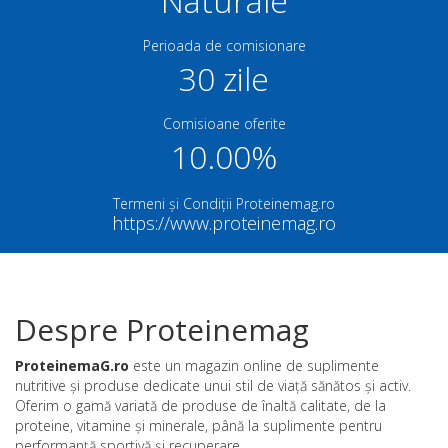
Naturale
Perioada de comisionare
30 zile
Comisioane oferite
10.00%
Termeni și Condiții Proteinemag.ro
https://www.proteinemag.ro
Despre Proteinemag
ProteinemaG.ro
este un magazin online de suplimente
nutritive și produse dedicate unui stil de viață sănătos și activ.
Oferim o gamă variată de produse de înaltă calitate, de la
proteine, vitamine și minerale, până la suplimente pentru
performanță sportivă și recuperare.