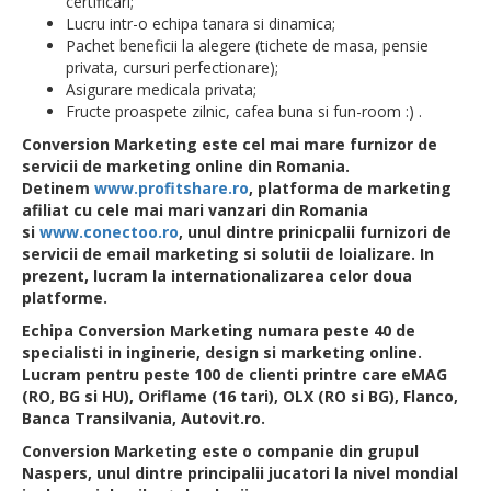
certificari;
Lucru intr-o echipa tanara si dinamica;
Pachet beneficii la alegere (tichete de masa, pensie
privata, cursuri perfectionare);
Asigurare medicala privata;
Fructe proaspete zilnic, cafea buna si fun-room :) .
Conversion Marketing este cel mai mare furnizor de
servicii de marketing online din Romania.
Detinem
www.profitshare.ro
, platforma de marketing
afiliat cu cele mai mari vanzari din Romania
si
www.conectoo.ro
, unul dintre prinicpalii furnizori de
servicii de email marketing si solutii de loializare. In
prezent, lucram la internationalizarea celor doua
platforme.
Echipa Conversion Marketing numara peste 40 de
specialisti in inginerie, design si marketing online.
L
ucram pentru peste 100 de clienti printre care eMAG
(RO, BG si HU), Oriflame (16 tari), OLX (RO si BG), Flanco,
Banca Transilvania, Autovit.ro.
Conversion Marketing este o companie din grupul
Naspers, unul dintre principalii jucatori la nivel mondial