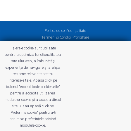
Politica de confidenţialitate
Termeni și Condiții Profitshare
Întrebări frecvente
Fișierele cookie sunt utilizate
Politica de confidenţialitate
pentru a optimiza funcţionalitatea
Cariere
site-ului web, a îmbunătăţi
experienţa de navigare şi a afişa
reclame relevante pentru
interesele tale. Apasă click pe
butonul "Accept toate cookie-urile"
profitshare.ro
pentru a accepta utilizarea
profitshare.bg
modulelor cookie şi a accesa direct
site-ul sau apasă click pe
© 2026
Conversion Marketing SRL
"Preferințe cookie" pentru a-ţi
CUI: RO18350386
schimba preferinţele privind
Reg.Com.: J2022005955239
modulele cookie.