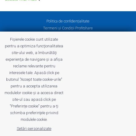
Politica de confidenţialitate
Termeni și Condiții Profitshare
Întrebări frecvente
Fișierele cookie sunt utilizate
Politica de confidenţialitate
pentru a optimiza funcţionalitatea
Cariere
site-ului web, a îmbunătăţi
experienţa de navigare şi a afişa
reclame relevante pentru
interesele tale. Apasă click pe
butonul "Accept toate cookie-urile"
profitshare.ro
pentru a accepta utilizarea
profitshare.bg
modulelor cookie şi a accesa direct
site-ul sau apasă click pe
© 2026
Conversion Marketing SRL
"Preferințe cookie" pentru a-ţi
CUI: RO18350386
schimba preferinţele privind
Reg.Com.: J2022005955239
modulele cookie.
Setări personalizate