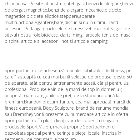
chiar acasa. Pe site-ul nostru puteti gasi benzi de alergare,benzi
de alergat magnetice,benzi de alergare mecanice,biciclete
magnetice,biciclete eliptice,steppere,aparate
multifunctionale,gantere,bare,discuri si nu in ultimul rand
accesorii. Pe langa produsele de fitness veti mai putea gasi pe
site-ul nostru role,biciclete, darts, mingi, articole tenis de masa,
piscine, articole si accesorii inot si articole camping.
Sportpartner.ro se adresează mai ales iubitorilor de fitness, pe
care îi așteaptă cu cea mai bună selecție de produse: peste 50
de aparate, atât pentru antrenamente acasă, cât și pentru uz
profesional. Produsele vin de la mărci de top în domeniu și
acoperă toate categoriile de preț, de la standard până la
premium.Branduri precum Tunturi, cea mai apreciată marcă de
fitness europeană, Body Sculpture, brand de renume mondial
sau Bremshey vor fi prezente cu numeroase articole în oferta
Sportpartner.ro. În plus, clienții vor descoperi în magazin
produsele Sport Vision, marcă proprie Sportpartner.ro,
dezvoltată special pentru cerințele pieței locale, înscrisă în
segmentul de preț mediu/premium.