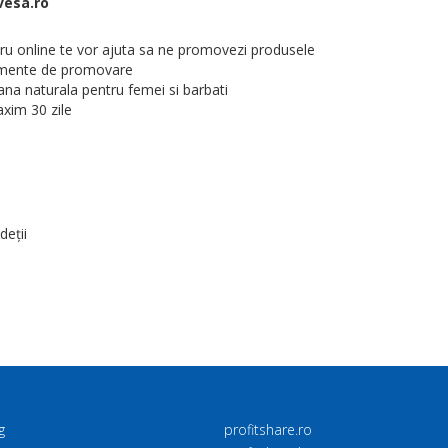
vesa.ro
stru online te vor ajuta sa ne promovezi produsele
rumente de promovare
ana naturala pentru femei si barbati
xim 30 zile
deții
g
profitshare.ro