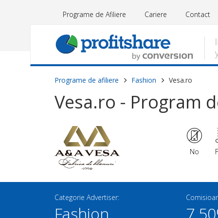
Programe de Afiliere
Cariere
Contact
Programe de afiliere
Fashion
Vesa.ro
Vesa.ro - Program de
No
Categorie Advertiser:
Comisioan
Fashion
7.5