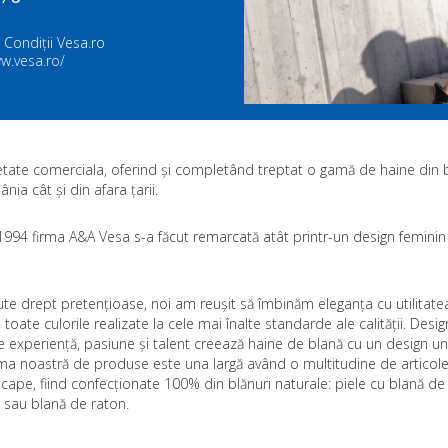
 Condiții Vesa.ro
w.vesa.ro/
ietate comerciala, oferind și completând treptat o gamă de haine din 
nia cât și din afara țarii.
l 1994 firma A&A Vesa s-a făcut remarcată atât printr-un design feminin 
pute drept pretențioase, noi am reușit să îmbinăm eleganța cu utilitatea
ate culorile realizate la cele mai înalte standarde ale calității. Design
de experiență, pasiune și talent creează haine de blană cu un design un
ama noastră de produse este una largă având o multitudine de articole
i, cape, fiind confecționate 100% din blănuri naturale: piele cu blană de
 sau blană de raton.