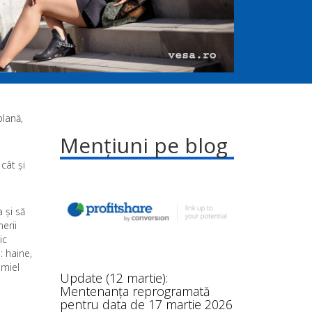
blană,
Mențiuni pe blog
cât și
 și să
erii
ic
: haine,
 miel
Update (12 martie):
Mentenanța reprogramată
pentru data de 17 martie 2026