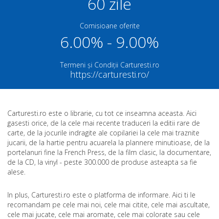
60 zile
Comisioane oferite
6.00% - 9.00%
Termeni și Condiții Carturesti.ro
https://carturesti.ro/
Carturesti.ro este o librarie, cu tot ce inseamna aceasta. Aici
gasesti orice, de la cele mai recente traduceri la editii rare de
carte, de la jocurile indragite ale copilariei la cele mai traznite
jucarii, de la hartie pentru acuarela la plannere minutioase, de la
portelanuri fine la French Press, de la film clasic, la documentare,
de la CD, la vinyl - peste 300.000 de produse asteapta sa fie
alese.
In plus, Carturesti.ro este o platforma de informare. Aici ti le
recomandam pe cele mai noi, cele mai citite, cele mai ascultate,
cele mai jucate, cele mai aromate, cele mai colorate sau cele